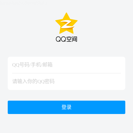
hiraishinNoJutsuShiki
hiraishinNoJutsuShiki
登录