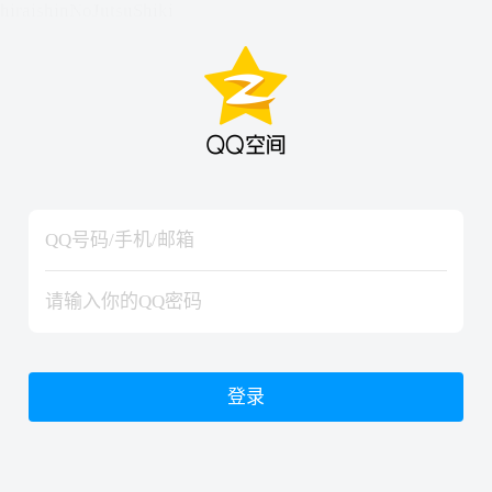
hiraishinNoJutsuShiki
hiraishinNoJutsuShiki
登录