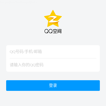
hiraishinNoJutsuShiki
hiraishinNoJutsuShiki
登录