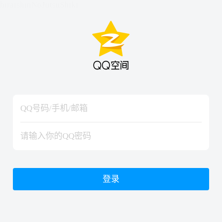
hiraishinNoJutsuShiki
hiraishinNoJutsuShiki
登录