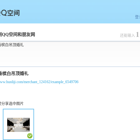
登
1
空间
到QQ空间和朋友网
还能输入
香槟白吊顶婚礼
/www.hunliji.com/merchant_124162/example_6549706
时分享选中图片