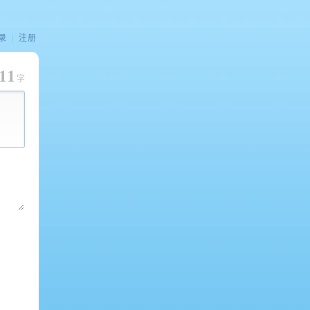
录
|
注册
11
字