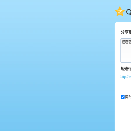
QQ
分享
轻奢
http:/
同