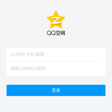
hiraishinNoJutsuShiki
hiraishinNoJutsuShiki
登录