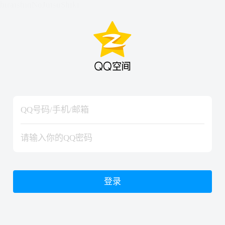
hiraishinNoJutsuShiki
hiraishinNoJutsuShiki
登录