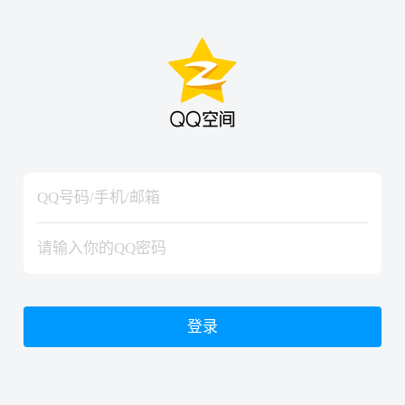
hiraishinNoJutsuShiki
hiraishinNoJutsuShiki
登录