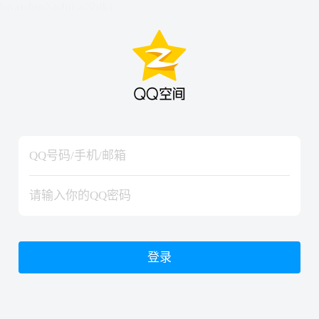
hiraishinNoJutsuShiki
hiraishinNoJutsuShiki
登录