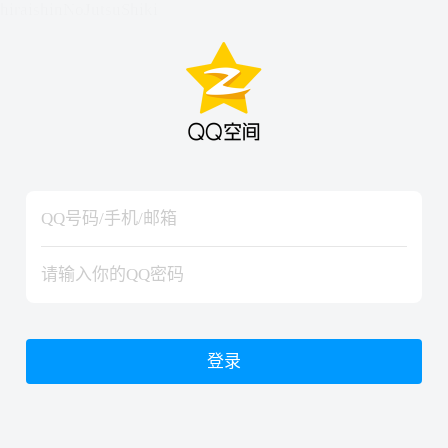
hiraishinNoJutsuShiki
hiraishinNoJutsuShiki
登录