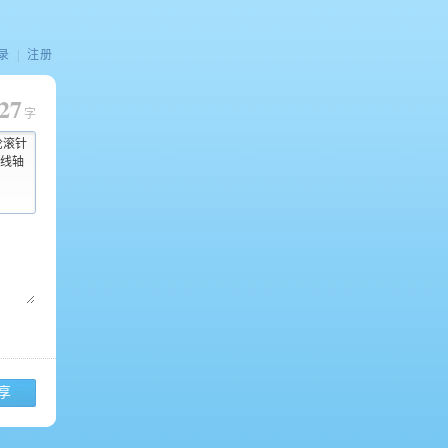
录
|
注册
27
字
轮滚针
直线轴
享