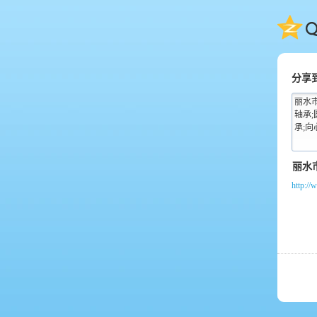
QQ
分享
丽水
轴承;
承;向
http:/