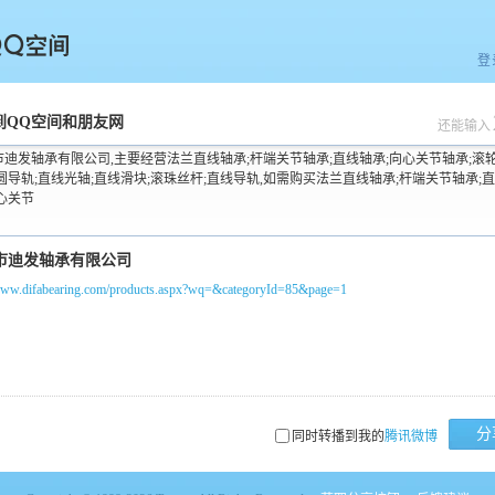
登
空间
到QQ空间和朋友网
还能输入
市迪发轴承有限公司,主要经营法兰直线轴承;杆端关节轴承;直线轴承;向心关节轴承;滚
圆导轨;直线光轴;直线滑块;滚珠丝杆;直线导轨,如需购买法兰直线轴承;杆端关节轴承;
心关节
/www.difabearing.com/products.aspx?wq=&categoryId=85&page=1
分
同时转播到我的
腾讯微博