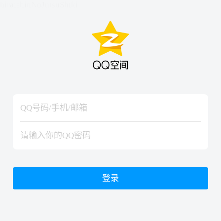
hiraishinNoJutsuShiki
hiraishinNoJutsuShiki
登录