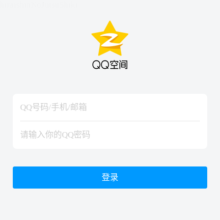
hiraishinNoJutsuShiki
hiraishinNoJutsuShiki
登录