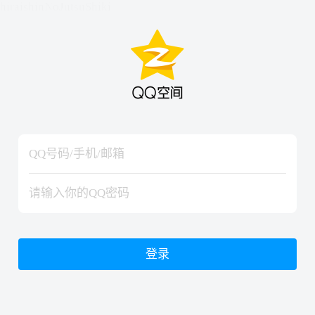
hiraishinNoJutsuShiki
hiraishinNoJutsuShiki
登录