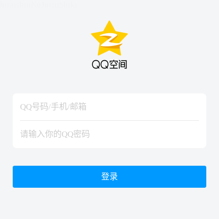
hiraishinNoJutsuShiki
hiraishinNoJutsuShiki
登录