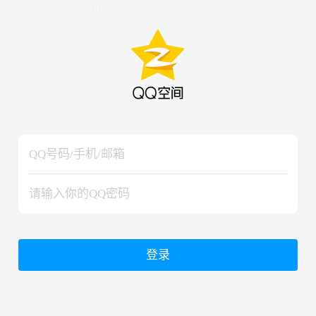
hiraishinNoJutsuShiki
hiraishinNoJutsuShiki
登录