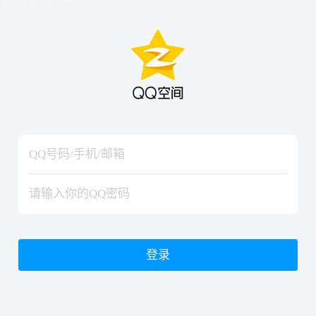
hiraishinNoJutsuShiki
hiraishinNoJutsuShiki
登录