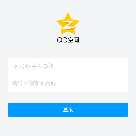
hiraishinNoJutsuShiki
hiraishinNoJutsuShiki
登录