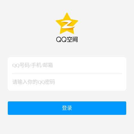
hiraishinNoJutsuShiki
hiraishinNoJutsuShiki
登录