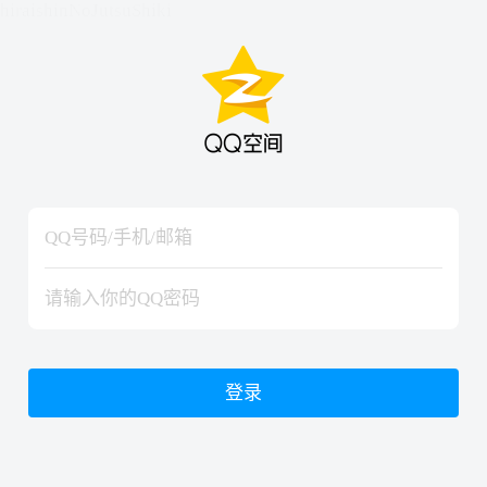
hiraishinNoJutsuShiki
hiraishinNoJutsuShiki
登录