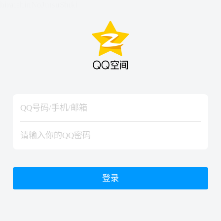
hiraishinNoJutsuShiki
hiraishinNoJutsuShiki
登录