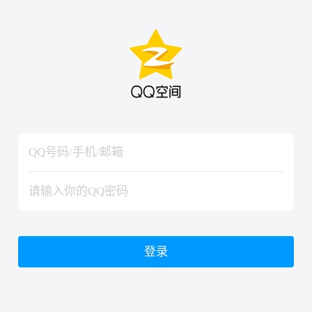
hiraishinNoJutsuShiki
hiraishinNoJutsuShiki
登录