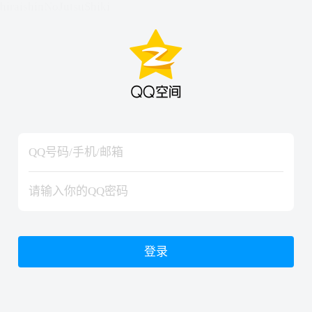
hiraishinNoJutsuShiki
hiraishinNoJutsuShiki
登录