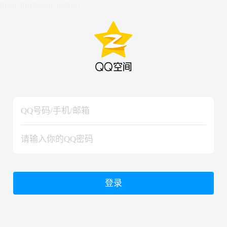
hiraishinNoJutsuShiki
hiraishinNoJutsuShiki
登录