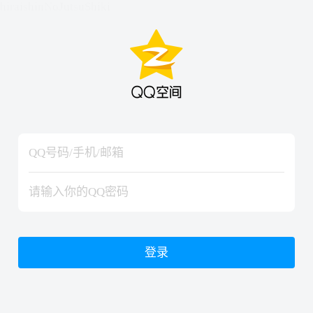
hiraishinNoJutsuShiki
hiraishinNoJutsuShiki
登录