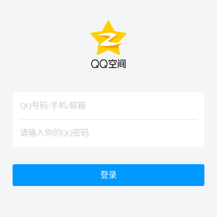
hiraishinNoJutsuShiki
hiraishinNoJutsuShiki
登录