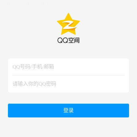
hiraishinNoJutsuShiki
hiraishinNoJutsuShiki
登录