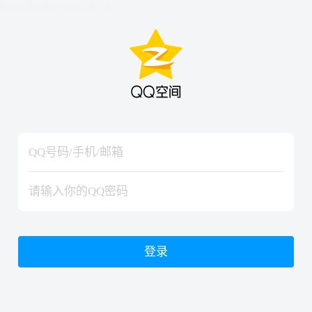
hiraishinNoJutsuShiki
hiraishinNoJutsuShiki
登录