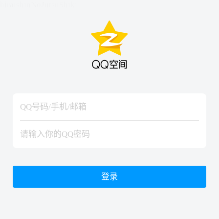
hiraishinNoJutsuShiki
hiraishinNoJutsuShiki
登录