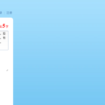
录
|
注册
5
出
字
。投
。有
。