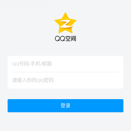
hiraishinNoJutsuShiki
hiraishinNoJutsuShiki
登录