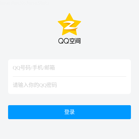
hiraishinNoJutsuShiki
hiraishinNoJutsuShiki
登录