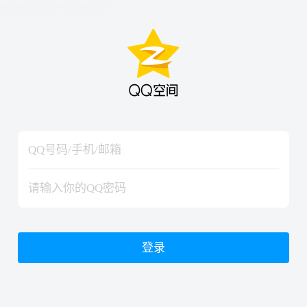
hiraishinNoJutsuShiki
hiraishinNoJutsuShiki
登录