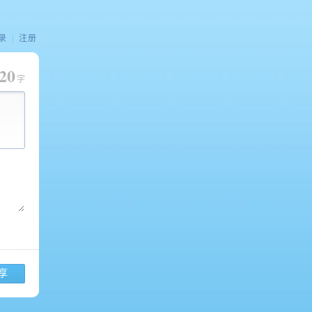
录
|
注册
20
字
享