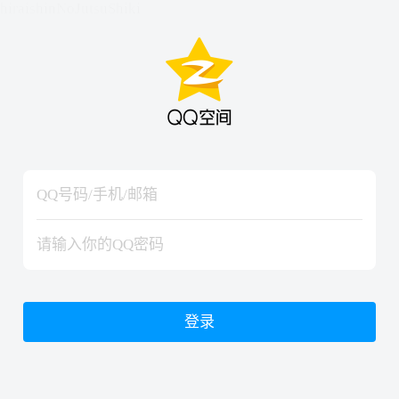
hiraishinNoJutsuShiki
hiraishinNoJutsuShiki
登录