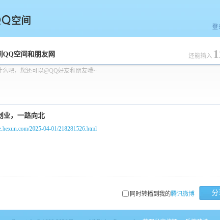
登
1
空间
到QQ空间和朋友网
还能输入
什么吧，您还可以@QQ好友和朋友哦~
/pe.hexun.com/2025-04-01/218281526.html
分
同时转播到我的
腾讯微博