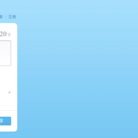
录
|
注册
20
字
享