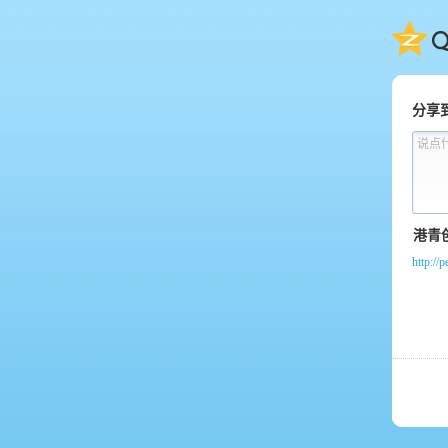
QQ
分享
说点
http:/