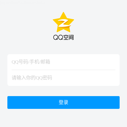
hiraishinNoJutsuShiki
hiraishinNoJutsuShiki
登录