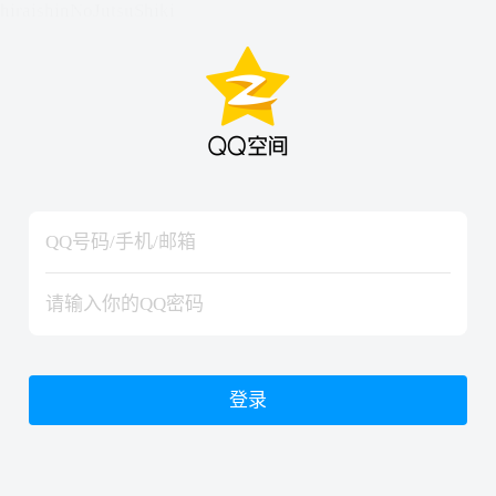
hiraishinNoJutsuShiki
hiraishinNoJutsuShiki
登录