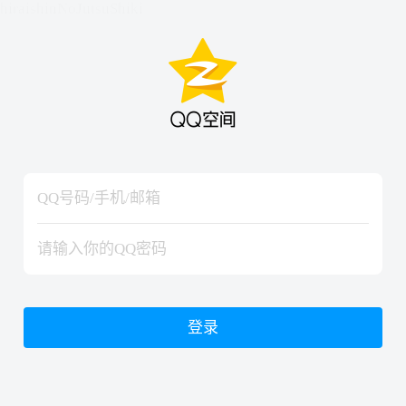
hiraishinNoJutsuShiki
hiraishinNoJutsuShiki
登录