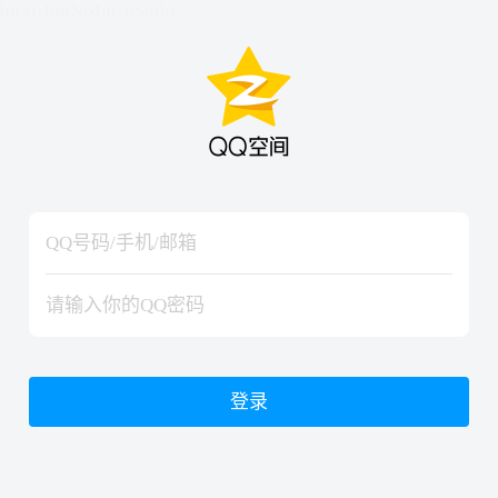
hiraishinNoJutsuShiki
hiraishinNoJutsuShiki
登录