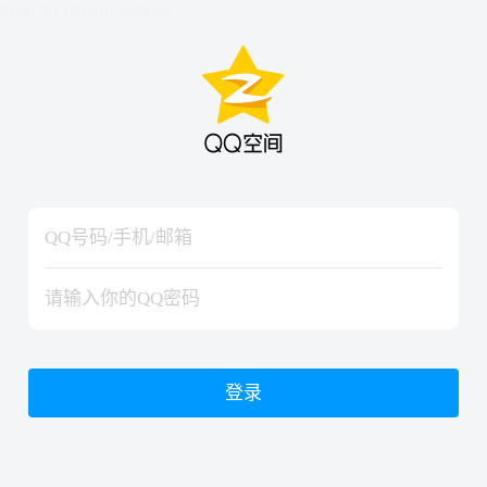
hiraishinNoJutsuShiki
hiraishinNoJutsuShiki
登录