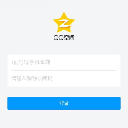
hiraishinNoJutsuShiki
hiraishinNoJutsuShiki
登录