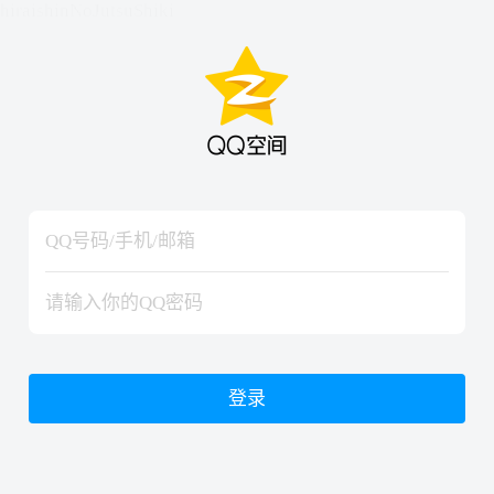
hiraishinNoJutsuShiki
hiraishinNoJutsuShiki
登录