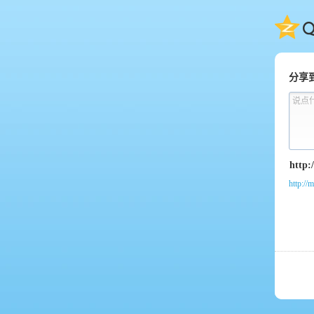
QQ
分享
说点
http:/