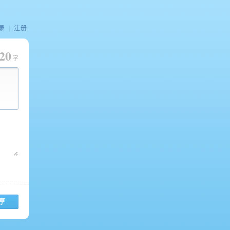
录
|
注册
20
字
享