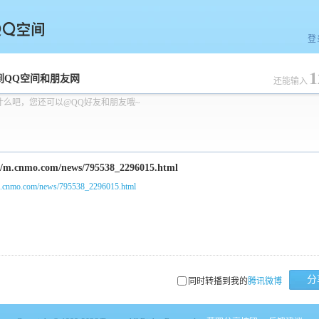
登
1
空间
到QQ空间和朋友网
还能输入
什么吧，您还可以@QQ好友和朋友哦~
/m.cnmo.com/news/795538_2296015.html
分
同时转播到我的
腾讯微博