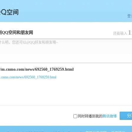
登
1
空间
到QQ空间和朋友网
还能输入
什么吧，您还可以@QQ好友和朋友哦~
/m.cnmo.com/news/692560_1769259.html
分
同时转播到我的
腾讯微博