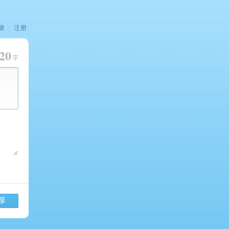
录
|
注册
20
字
享