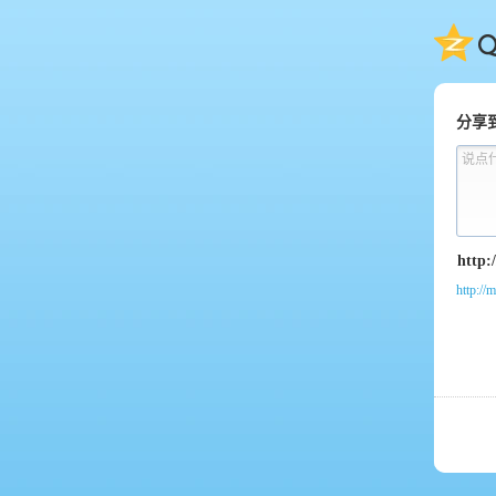
QQ
分享
说点
http:/