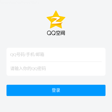
hiraishinNoJutsuShiki
hiraishinNoJutsuShiki
登录