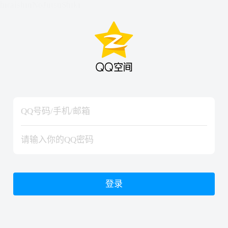
hiraishinNoJutsuShiki
hiraishinNoJutsuShiki
登录