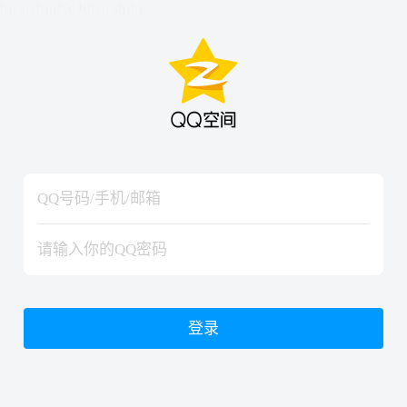
hiraishinNoJutsuShiki
hiraishinNoJutsuShiki
登录