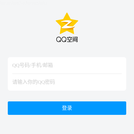
hiraishinNoJutsuShiki
hiraishinNoJutsuShiki
登录