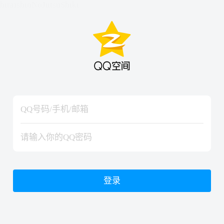
hiraishinNoJutsuShiki
hiraishinNoJutsuShiki
登录